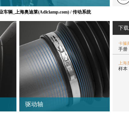
辆_上海奥迪莱(Adlclamp.com) / 传动系统
下载
手册
样本
驱动轴
靠耐用
上海奥迪莱机电设备有限公司所开发的卡
新。这
箍产品在驱动轴领域内始终处于领导地
系统
位。如今我们为最先进的防尘罩材料和设