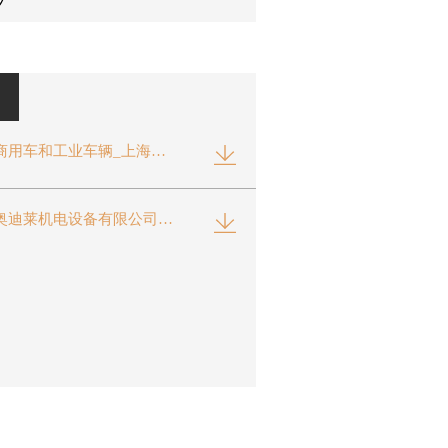
卡箍商用车和工业车辆_上海奥迪莱(Adlclamp.com)的连接方案
上海奥迪莱机电设备有限公司产品目录